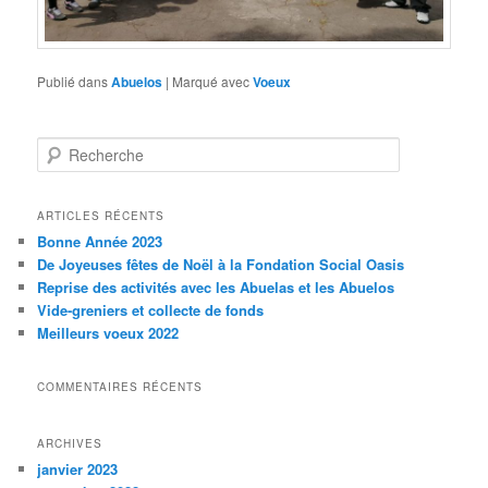
Publié dans
Abuelos
|
Marqué avec
Voeux
R
e
c
h
ARTICLES RÉCENTS
e
Bonne Année 2023
r
De Joyeuses fêtes de Noël à la Fondation Social Oasis
c
Reprise des activités avec les Abuelas et les Abuelos
h
Vide-greniers et collecte de fonds
e
Meilleurs voeux 2022
COMMENTAIRES RÉCENTS
ARCHIVES
janvier 2023