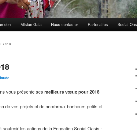
un don
Mision Gaia
Nous contacter
Partenaires
Social Oas
R 2018
018
laude
Sens vous présente ses
meilleurs vœux pour 2018
.
ation de vos projets et de nombreux bonheurs petits et
soutenir les actions de la Fondation Social Oasis :