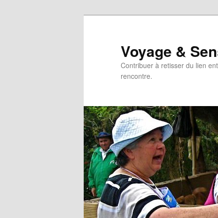
Aller
Aller
au
au
contenu
contenu
Voyage & Sen
principal
secondaire
Contribuer à retisser du lien en
rencontre.