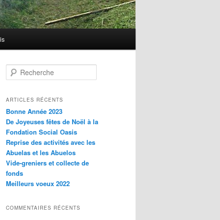
is
R
e
c
h
ARTICLES RÉCENTS
e
Bonne Année 2023
r
De Joyeuses fêtes de Noël à la
c
Fondation Social Oasis
h
Reprise des activités avec les
e
Abuelas et les Abuelos
Vide-greniers et collecte de
fonds
Meilleurs voeux 2022
COMMENTAIRES RÉCENTS